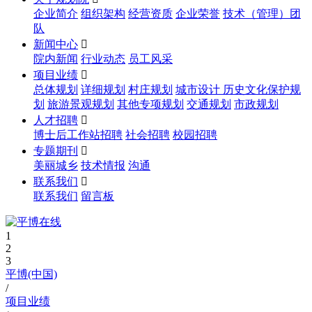
企业简介
组织架构
经营资质
企业荣誉
技术（管理）团
队
新闻中心

院内新闻
行业动态
员工风采
项目业绩

总体规划
详细规划
村庄规划
城市设计
历史文化保护规
划
旅游景观规划
其他专项规划
交通规划
市政规划
人才招聘

博士后工作站招聘
社会招聘
校园招聘
专题期刊

美丽城乡
技术情报
沟通
联系我们

联系我们
留言板
1
2
3
平博(中国)
/
项目业绩