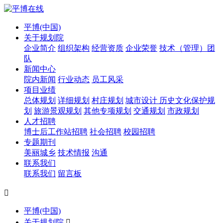
平博(中国)
关于规划院
企业简介
组织架构
经营资质
企业荣誉
技术（管理）团
队
新闻中心
院内新闻
行业动态
员工风采
项目业绩
总体规划
详细规划
村庄规划
城市设计
历史文化保护规
划
旅游景观规划
其他专项规划
交通规划
市政规划
人才招聘
博士后工作站招聘
社会招聘
校园招聘
专题期刊
美丽城乡
技术情报
沟通
联系我们
联系我们
留言板

平博(中国)
关于规划院
